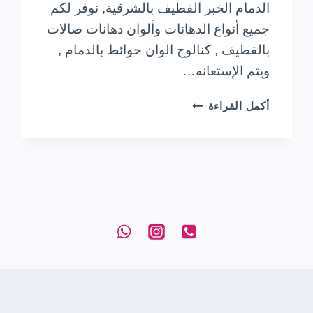
الدمام الخبر القطيف بالشرقية, نوفر لكم
جميع أنواع الدهانات وألوان دهانات صالات
بالقطيف , كنالوج الوان حوائط بالدمام ,
ويتم الإستعانه…
معلم
أكمل القراءة
أصباغ
داخلية
وخارجية
بالشرقية
0533728832
صباغ
الدمام
الخبر
القطيف