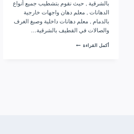
بالشرقية , حيث نقوم بتشطيب جميع أنواع
الدهانات , معلم دهان واجهات خارجية
بالدمام , معلم دهانات داخلية وصبغ الغرف
والصالات في القطيف بالشرقية…
معلم
أكمل القراءة
أصباغ
القطيف
0533728832
دهانات
وأصباغ
الدمام
الخبر
الشرقية