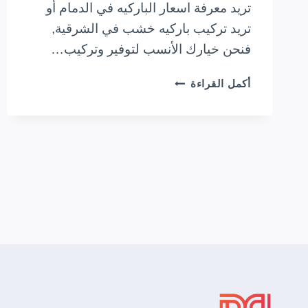
تريد معرفة اسعار الباركيه في الدمام أو
تريد تركيب باركيه خشب في الشرقية,
فنحن خيارك الأنسب لتوفير وتركيب…
معلم
أكمل القراءة
باركيه
بالقطيف
0533728832
تنفيذ
باركيه
أرضيات
بالدمام
الخبر
في
الشرقية