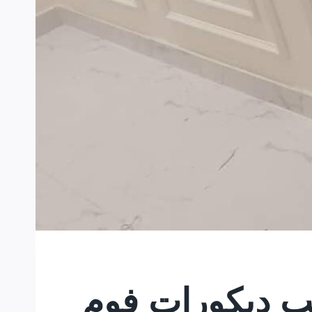
لقطيف 0533728832 تركيب ديكورات فوم